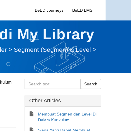
BeED Journeys
BeED LMS
i My Library
der
>
Segment (Segmen) & Level
>
ikulum
Other Articles
Membuat Segmen dan Level Di
Dalam Kurikulum
Siapa Yang Dapat Membuat