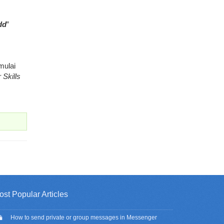
dd
”
mulai
 Skills
ost Popular Articles
How to send private or group messages in Messenger