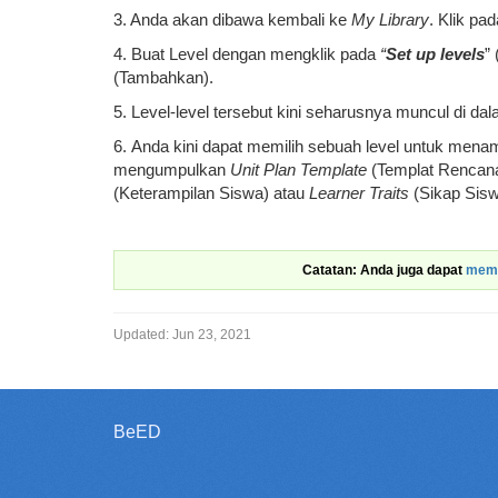
3. Anda akan dibawa kembali ke
My Library
. Klik pa
4. Buat Level dengan mengklik pada
“
Set up levels
”
(Tambahkan).
5. Level-level tersebut kini seharusnya muncul di 
6. Anda kini dapat memilih sebuah level untuk me
mengumpulkan
Unit Plan Template
(Templat Rencana
(Keterampilan Siswa) atau
Learner Traits
(Sikap Sisw
Catatan: Anda juga dapat
memb
Updated:
Jun 23, 2021
BeED