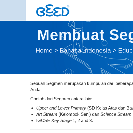
Membuat Seg
Home
>
Bahasa Indonesia
>
Educa
Sebuah Segmen merupakan kumpulan dari beberapa 
Anda.
Contoh dari Segmen antara lain:
Upper and
Lower Primary
(SD Kelas Atas dan Ba
Art Stream
(Kelompok Seni) dan
Science Stream
IGCSE
Key Stage
1, 2 and 3.