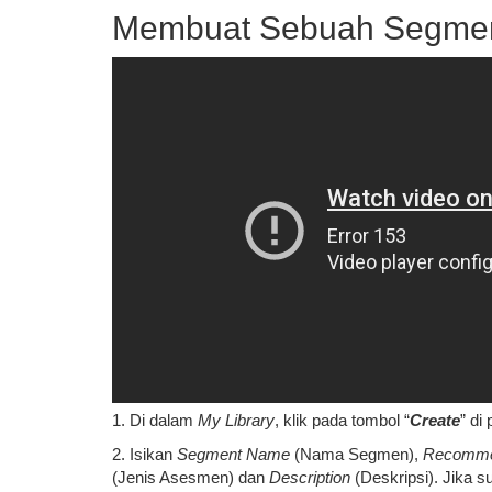
Membuat Sebuah Segme
1. Di dalam
My Library
, klik pada tombol “
Create
” di
2. Isikan
Segment Name
(Nama Segmen),
Recomme
(Jenis Asesmen) dan
Description
(Deskripsi). Jika su