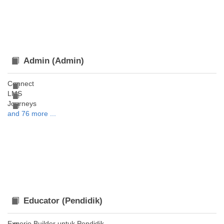
Admin (Admin)
Connect
LMS
Journeys
and 76 more ...
Educator (Pendidik)
Experio Builder untuk Pendidik