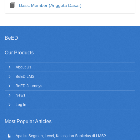
Basic Member (Anggota Dasar)
BeED
Our Products
About Us
BeED LMS
BeED Journeys
News
Log In
Most Popular Articles
Apa itu Segmen, Level, Kelas, dan Subkelas di LMS?